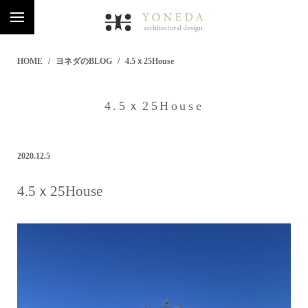
HOME
ヨネダのBLOG
4.5ｘ25House
4.5ｘ25House
2020.12.5
4.5ｘ25House