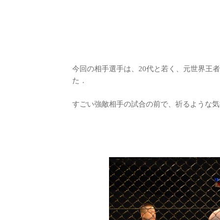
今回の相手選手は、20代と若く、元世界王
た．
すごい強敵相手の試合の前で、祈るような気