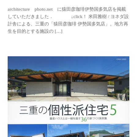
architecture photo.net に猿田彦珈琲伊勢国多気店を掲載
していただきました． ↓click！ 米田雅樹 / ヨネダ設
計舎による、三重の「猿田彦珈琲 伊勢国多気店」。地方再
生を目的とする施設の […]