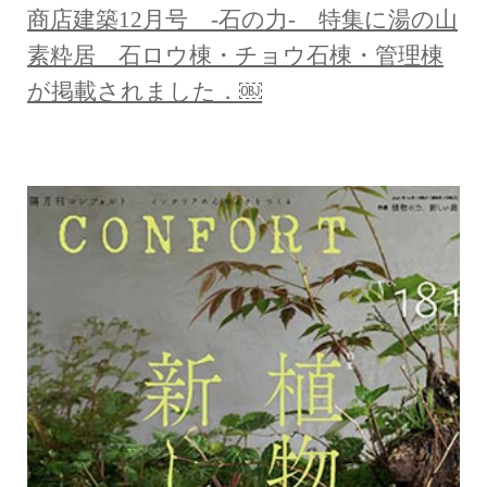
商店建築12月号 -石の力- 特集に湯の山
素粋居 石ロウ棟・チョウ石棟・管理棟
が掲載されました．￼