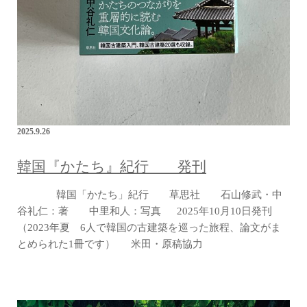
2025.9.26
韓国『かたち』紀行 発刊
韓国「かたち」紀行 草思社 石山修武・中
谷礼仁：著 中里和人：写真 2025年10月10日発刊
（2023年夏 6人で韓国の古建築を巡った旅程、論文がま
とめられた1冊です） 米田・原稿協力