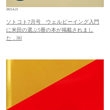
2021.6.21
ソトコト7月号 ウェルビーイング入門
に米田の選ぶ5冊の本が掲載されまし
た．￼