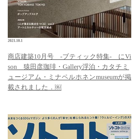
2021.10.1
商店建築10月号 -ブティック特集- にVi
son 猿田彦珈琲・Gallery浮泊・カタチミ
ュージアム・ミナペルホネンmuseumが掲
載されました．￼