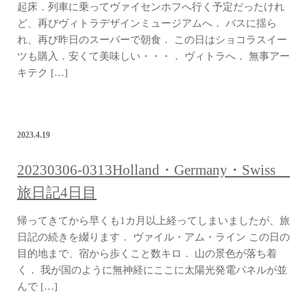
起床．列車に乗ってヴァイセンホフへ行く予定だったけれ
ど、再びヴィトラデザインミュージアムへ． バスに揺ら
れ、再び昨日のスーパーで朝食． この日はショコラスイー
ツも購入．安くて美味しい・・・． ヴィトラへ． 無事アー
キテク […]
2023.4.19
20230306-0313Holland・Germany・Swiss
旅日記4日目
帰ってきてから早くも1カ月以上経ってしまいましたが、旅
日記の続きを綴ります． ヴァイル・アム・ライン この日の
目的地まで、宿から歩くこと数キロ． 山の景色が落ち着
く． 我が国のように無神経にここに太陽光発電パネルが並
んで […]