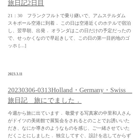
旅日記2日目
21：30 フランクフルトで乗り継いで、アムステルダム
スキポール空港に到着． この日は空港近くのホテルで宿泊
し、翌早朝、出発． オランダはこの日だけの予定だったの
で、せっかくなので早起きして、この日の第一目的地のゴ
ッホ […]
2023.3.11
20230306-0313Holland・Germany・Swiss
旅日記 旅にでました．
今週から旅に出ています． 敬愛する写真家の中里和人さん
がドイツの美術館で展覧会をされるとのことでお誘いいた
だき、なにか導きのようなものを感じ、ご一緒させていた
だくことにしました． 独立してすぐ、設計を志してからず