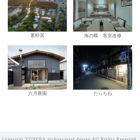
素粋居
海の蝶 客室改修
六月農園
たらちね
Copyright YONEDA architectural design All Rights Reserved.