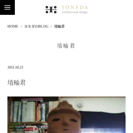
HOME
ヨネダのBLOG
埴輪君
埴輪君
2011.10.23
埴輪君