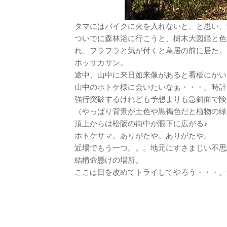
タマにはバイクに火を入れないと、と思い、
ついでに森林浴に行こうと、樹木大図鑑と色
れ、フラフラと気が付くと鳥居の前に居た。
ホッサカサン。
途中、山中に来日如来像があると看板にかい
山中のホトケ様に会いたいなぁ・・・。時計
強行突破するけれども予想よりも急斜面で険
（やっぱり背景が土色や黒褐色だと植物の緑
頂上からは松阪の街中が眼下に広がる♪
ホトケサマ。ありがたや。ありがたや。
近場でもう一つ。。。地元にすさまじい不思
結構命懸けの場所。
ここは日を改めてトライしてやろう・・・。