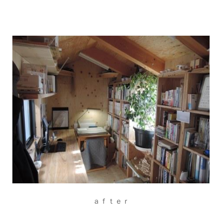
ａｆｔｅｒ