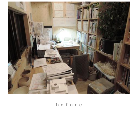
ｂｅｆｏｒｅ