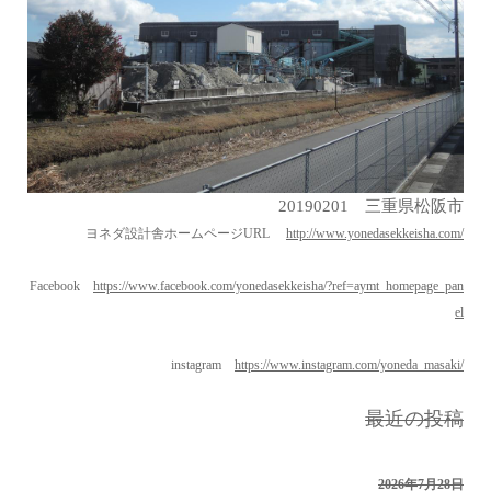
20190201 三重県松阪市
ヨネダ設計舎ホームページURL
http://www.yonedasekkeisha.com/
Facebook
https://www.facebook.com/yonedasekkeisha/?ref=aymt_homepage_pan
el
instagram
https://www.instagram.com/yoneda_masaki/
最近の投稿
2026年7月28日