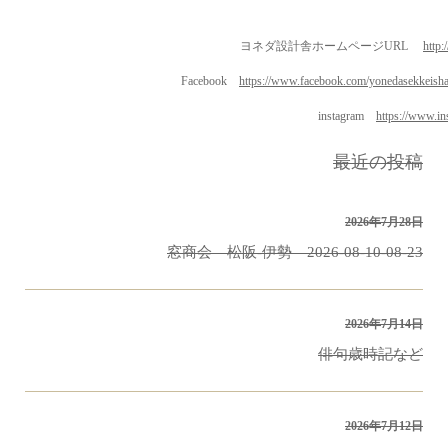
ヨネダ設計舎ホームページURL
http
Facebook
https://www.facebook.com/yonedasekkeish
instagram
https://www.i
最近の投稿
2026年7月28日
窓商会 松阪-伊勢 2026-08-10-08-23
2026年7月14日
俳句歳時記など
2026年7月12日