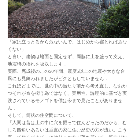
「家は立っとるから危ないんで、はじめから寝とれば危な
くない」
と言い、建物は地面と固定せず、両脇に土を盛って支え、
地震時の揺れを吸収します．
実際、完成後のこの50年間、震度5以上の地震や大きな台
風にも見舞われましたがビクともしていません．
これほどまでに、世の中の当たり前から考え直し、なおか
つそれが奇を衒う為ではなく、実用性、論理的に基づき実
践されているモノゴトを僕は今まで見たことがありませ
ん．
そして、筒状の住空間について、
「人間は昔は土の中に穴を掘って住んどったのだから、む
しろ四角いあるいは垂直の家に住む歴史の方が浅い。こう