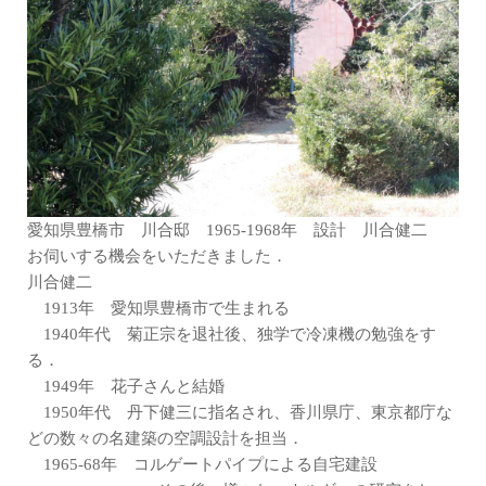
愛知県豊橋市 川合邸 1965-1968年 設計 川合健二
お伺いする機会をいただきました．
川合健二
1913年 愛知県豊橋市で生まれる
1940年代 菊正宗を退社後、独学で冷凍機の勉強をす
る．
1949年 花子さんと結婚
1950年代 丹下健三に指名され、香川県庁、東京都庁な
どの数々の名建築の空調設計を担当．
1965-68年 コルゲートパイプによる自宅建設