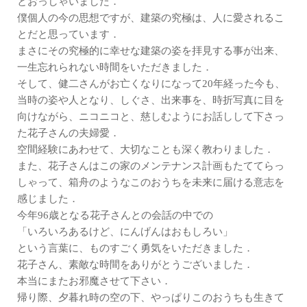
とおっしゃいました．
僕個人の今の思想ですが、建築の究極は、人に愛されるこ
とだと思っています．
まさにその究極的に幸せな建築の姿を拝見する事が出来、
一生忘れられない時間をいただきました．
そして、健二さんがお亡くなりになって20年経った今も、
当時の姿や人となり、しぐさ、出来事を、時折写真に目を
向けながら、ニコニコと、慈しむようにお話しして下さっ
た花子さんの夫婦愛．
空間経験にあわせて、大切なことも深く教わりました．
また、花子さんはこの家のメンテナンス計画もたててらっ
しゃって、箱舟のようなこのおうちを未来に届ける意志を
感じました．
今年96歳となる花子さんとの会話の中での
「いろいろあるけど、にんげんはおもしろい」
という言葉に、ものすごく勇気をいただきました．
花子さん、素敵な時間をありがとうございました．
本当にまたお邪魔させて下さい．
帰り際、夕暮れ時の空の下、やっぱりこのおうちも生きて