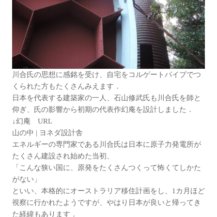
川合氏の思想に感銘を受け、自宅をコルゲートパイプでつ
くられた方もたくさんみえます．
日本を代表する建築家の一人、石山修武氏も川合氏を師と
仰ぎ、氏の影響から初期の代表作幻庵を設計しました．
↓幻庵 URL
山の中 | ヨネダ設計舎
エネルギーの専門家である川合氏は日本に原子力発電所が
たくさん建設され始めた当初、
「こんな狭い国に、原発をたくさんつくって怖くてしかた
がない」
といい、本格的にオーストラリア移住計画をし、1カ月ほど
視察に行かれたようですが、やはり日本が良いと帰ってき
た経緯もあります．