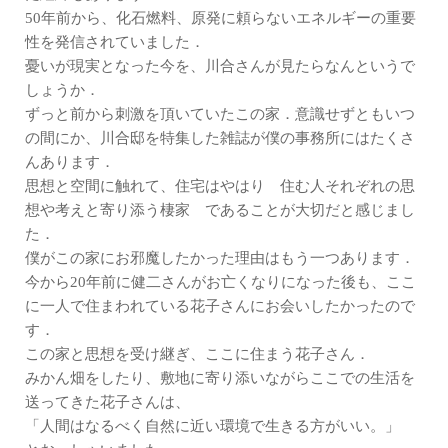
50年前から、化石燃料、原発に頼らないエネルギーの重要
性を発信されていました．
憂いが現実となった今を、川合さんが見たらなんというで
しょうか．
ずっと前から刺激を頂いていたこの家．意識せずともいつ
の間にか、川合邸を特集した雑誌が僕の事務所にはたくさ
んあります．
思想と空間に触れて、住宅はやはり 住む人それぞれの思
想や考えと寄り添う棲家 であることが大切だと感じまし
た．
僕がこの家にお邪魔したかった理由はもう一つあります．
今から20年前に健二さんがお亡くなりになった後も、ここ
に一人で住まわれている花子さんにお会いしたかったので
す．
この家と思想を受け継ぎ、ここに住まう花子さん．
みかん畑をしたり、敷地に寄り添いながらここでの生活を
送ってきた花子さんは、
「人間はなるべく自然に近い環境で生きる方がいい。」