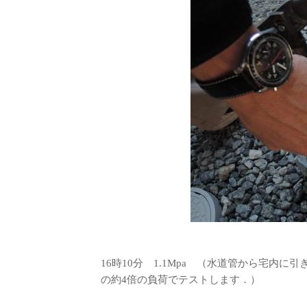
16時10分 1.1Mpa （水道管から宅内に引
の約4倍の負荷でテストします．）