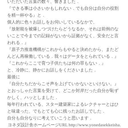
いただいた言葉の数々、響きました．
『できる事は小さいかもしれない．でも自分は自分の役割
を精一杯やる』と．
個人的に色々お話しをお伺いしているなかで、
『放射能を被爆しつづけたらどうなるか、それは前例のな
いことで今までの記録がないから証拠がなく、安全だと言
われる．』
『原子力推進機構がこれからもやると決めたから、またど
んどん再稼働している．我々はデータをとられている．』
『これからここで育つ子供たちは何の罪もない．』
と、冷静に、静かにお話しをくださいました．
最後に
『自分たちだからこそ声を上げていかないといけない。』
とおっしゃた言葉を受けて、どこか対岸だった自分が恥ず
かしく、ハッとしました．
毎年行われている、スター建築家によるレクチャーとはひ
と味違った、でもとても心に残ったお話しでした．
自分も自分なりに考えていこうと思います．
ヨネダ設計舎ホームページURL
http://www.yonedasekkeisha.