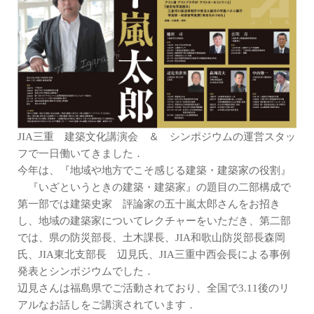
JIA三重 建築文化講演会 ＆ シンポジウムの運営スタッ
フで一日働いてきました．
今年は、『地域や地方でこそ感じる建築・建築家の役割』
『いざというときの建築・建築家』の題目の二部構成で
第一部では建築史家 評論家の五十嵐太郎さんをお招き
し、地域の建築家についてレクチャーをいただき、第二部
では、県の防災部長、土木課長、JIA和歌山防災部長森岡
氏、JIA東北支部長 辺見氏、JIA三重中西会長による事例
発表とシンポジウムでした．
辺見さんは福島県でご活動されており、全国で3.11後のリ
アルなお話しをご講演されています．