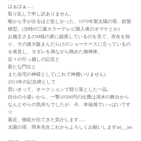
はぁはぁ…。
取り乱して申し訳ありません。
喉から手が出るほど欲しかった、1970年製太陽の塔、鉄製
模型。(当時の三菱カラーテレビ購入者のオマケとか)
お施主さまのM様の家に鎮座しているのを見て、存在を知
り、その後大阪まんだらけのショーケースに立っているの
を発見し、ヨダレを滴ながら眺めた御神体。
近々の引っ越しの記念と
新たな門出と
また自宅の神様として(これで神棚いりません)
2013年の記念碑として
思いきって、オークションで競り落とした一品。
自分の小遣いから、一撃10500円の出費は清水の舞台から
なんとやらの気持ちでしたが、今、幸福感でいっぱいです
☆
最近、物欲が出てきた気がします…。
太陽の塔、岡本先生これからよろしくお願いしますm(__)m