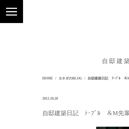
自邸建
HOME
ヨネダのBLOG
自邸建築日記 ﾃｰﾌﾞﾙ 
2012.10.28
自邸建築日記 ﾃｰﾌﾞﾙ ＆M