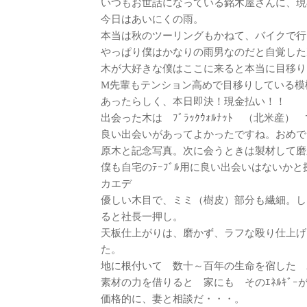
いつもお世話になっている銘木屋さんに、現
今日はあいにくの雨。
本当は秋のツーリングもかねて、バイクで行
やっぱり僕はかなりの雨男なのだと自覚した
木が大好きな僕はここに来ると本当に目移り
M先輩もテンション高めで目移りしている模
あったらしく、本日即決！現金払い！！
出会った木は ﾌﾞﾗｯｸｳｫﾙﾅｯﾄ （北米産）
良い出会いがあってよかったですね。おめで
原木と記念写真。次に会うときは製材して磨
僕も自宅のﾃｰﾌﾞﾙ用に良い出会いはないか
カエデ
優しい木目で、ミミ（樹皮）部分も繊細。し
ると社長一押し。
天板仕上がりは、磨かず、ラフな殴り仕上げ的
た。
地に根付いて 数十～百年の生命を宿した 
素材の力を借りると 家にも そのｴﾈﾙｷﾞ
価格的に、妻と相談だ・・・。