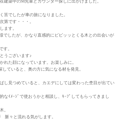
在建築中のM先輩とカウンター探しに出かけました。
く筈でしたが車の旅になりました。
次第です・・・。
します。
様でしたが、かなり直感的にビビッッとくる木との出会いが
 です。
とうございます♪
かれた顔になっています。お楽しみに。
と探していると、奥の方に気になる材を発見。
ばし見つめていると、カエデにしては変わった杢目が出てい
なｲﾒｰｼﾞで使おうかと相談し、ｷｰﾌﾟしてもらってきまし
木。
ｰが 脈々と流れる気がします。