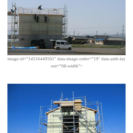
image-id=”14516449501″ data-image-order=”19″ data-amb-lay
out=”fill-width”>