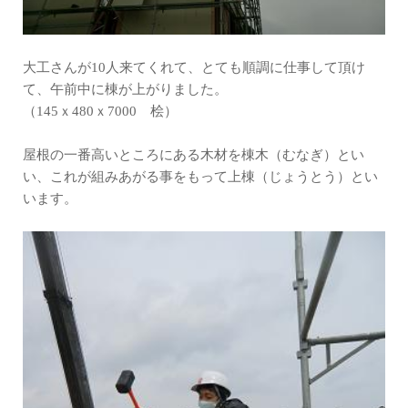
大工さんが10人来てくれて、とても順調に仕事して頂け
て、午前中に棟が上がりました。
（145ｘ480ｘ7000 桧）
屋根の一番高いところにある木材を棟木（むなぎ）とい
い、これが組みあがる事をもって上棟（じょうとう）とい
います。