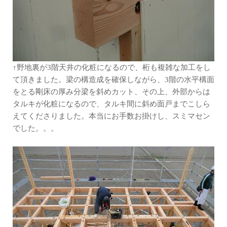
↑野地裏が3階天井の化粧になるので、桁も複雑な加工をし
て頂きました。梁の構造成を確保しながら、3階の水平構面
をとる剛床の厚み分梁を斜めカット、その上、外部からは
タルキが化粧になるので、タルキ間に斜め面戸までこしら
えてくださりました。本当にお手数お掛けし、スミマセン
でした。。。