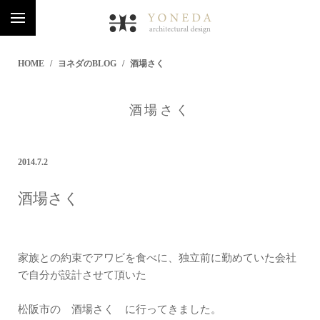
HOME
ヨネダのBLOG
酒場さく
酒場さく
2014.7.2
酒場さく
家族との約束でアワビを食べに、独立前に勤めていた会社
で自分が設計させて頂いた
松阪市の 酒場さく に行ってきました。