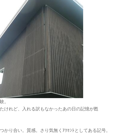
験。
たけれど、入れる訳もなかったあの日の記憶が甦
かり合い。質感。さり気無くｱｸｾﾝﾄとしてある記号。