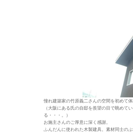
憧れ建築家の竹原義二さんの空間を初めて体
（大阪にある氏の自邸を羨望の目で眺めてい
る・・・。）
お施主さんのご厚意に深く感謝。
ふんだんに使われた木製建具。素材同士のぶつ