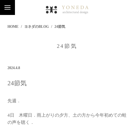
HOME
ヨネダのBLOG
24節気
24節気
2024.4.8
24節気
先週．
4日 木曜日．雨上がりの夕方、土の方から今年初めての蛙
の声を聴く．