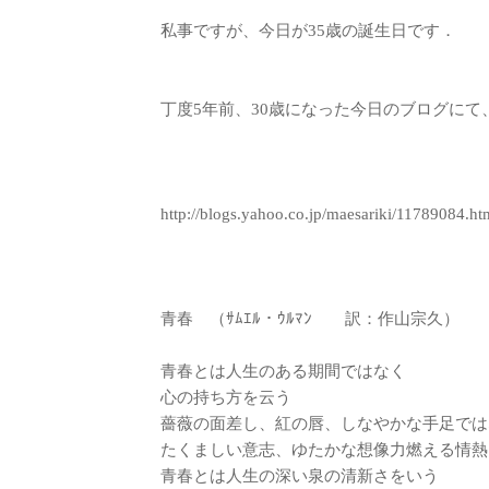
私事ですが、今日が35歳の誕生日です．
丁度5年前、30歳になった今日のブログに
http://blogs.yahoo.co.jp/maesariki/11789084.ht
青春 （ｻﾑｴﾙ・ｳﾙﾏﾝ 訳：作山宗久）
青春とは人生のある期間ではなく
心の持ち方を云う
薔薇の面差し、紅の唇、しなやかな手足では
たくましい意志、ゆたかな想像力燃える情熱
青春とは人生の深い泉の清新さをいう