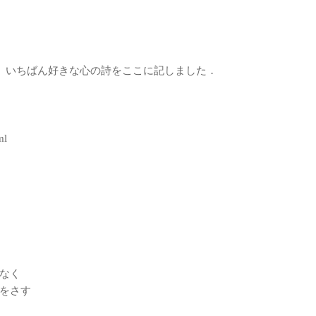
て、いちばん好きな心の詩をここに記しました．
ml
なく
をさす