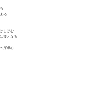
る
がある
はしぼむ
は芥となる
の探求心