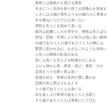
青春とは臆病さを退ける勇気
安きにつく気持を振り捨てる冒険心を意味す
ときには20歳の青年よりも60歳の人に青春
年を重ねただけで人は老いない
理想を失うとき初めて老いる
歳月は皮膚にしわを増すが、熱情は失えば心
苦悩・恐怖・失望により気力は地に這い精神
60歳であろうと16歳であろうと人の胸には
驚異に惹かれる心、おさなごのような未知へ
人生への興味の歓喜がある
君にも吾にも見えざる駅逓が心にある
人から神から美・希望・喜び・勇気・力の
霊感をうける限り君は若い
霊感が絶え、精神が皮肉の雪に覆われ
悲嘆の氷に閉ざされるとき
２０歳であろうと人は老いる
頭を高く上げ希望の波をとらえる限り
８０歳であろうと人は青春にして已む