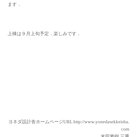
ます．
上棟は９月上旬予定．楽しみです．
ヨネダ設計舎ホームページURL
http://www.yonedasekkeisha.
com
米田雅樹 三重