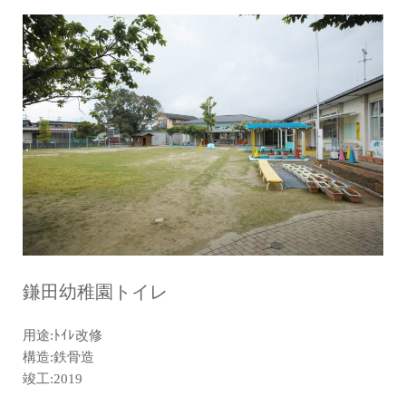
鎌田幼稚園トイレ
用途:ﾄｲﾚ改修
構造:鉄骨造
竣工:2019