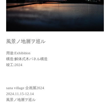
風景ノ地層ヲ巡ル
用途:Exhibition
構造:解体式木パネル構造
竣工:2024
sana village 企画展2024
2024.11.15-12.14
風景ノ地層ヲ巡ル