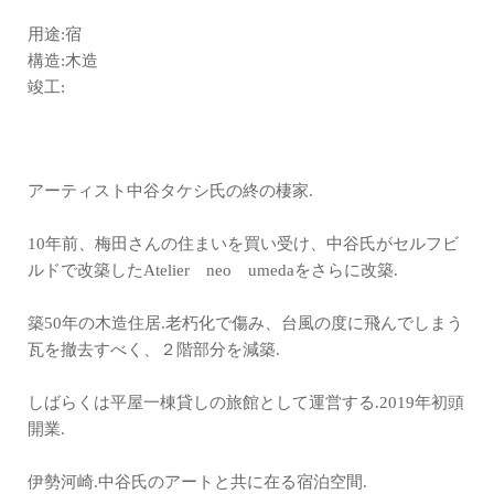
用途:宿
構造:木造
竣工:
アーティスト中谷タケシ氏の終の棲家.
10年前、梅田さんの住まいを買い受け、中谷氏がセルフビ
ルドで改築したAtelier neo umedaをさらに改築.
築50年の木造住居.老朽化で傷み、台風の度に飛んでしまう
瓦を撤去すべく、２階部分を減築.
しばらくは平屋一棟貸しの旅館として運営する.2019年初頭
開業.
伊勢河崎.中谷氏のアートと共に在る宿泊空間.