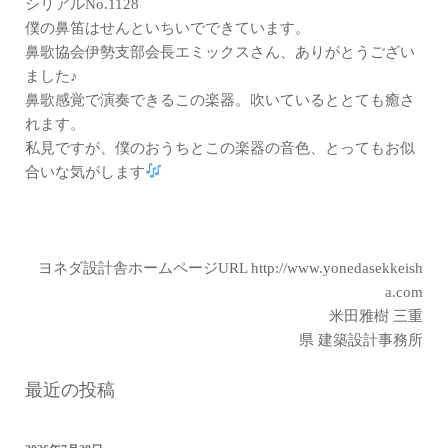
シリアルNo.1128
僕の鼻笛はせんといちいでできています。
鼻歌協会伊勢支部会長エミックスさん、ありがとうござい
ました♪
鼻歌感覚で演奏できるこの楽器。吹いているととても癒さ
れます。
私見ですが、僕のおうちとこの楽器の音色、とってもお似
合いな気がします
ヨネダ設計舎ホームページURL
http://www.yonedasekkeish
a.com
米田雅樹 三重
県 建築設計事務所
最近の投稿