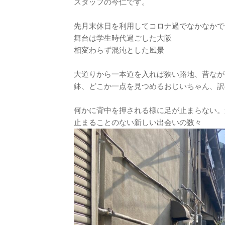
スタッフの今仁です。
先月末休日を利用してコロナ過でなかなかで
舞台は学生時代過ごした大阪
相変わらず混沌とした風景
大道りから一本道を入れば狭い路地、昔なが
鉢、どこか一点を見つめるおじいちゃん、訳
何かに背中を押される様に足が止まらない。
止まることのない新しい出会いの数々