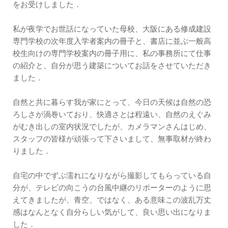
をお受けしました．
私が夜学でお世話になっていた母校、大阪にある修成建設
専門学校の次年度入学者案内の冊子と、書店に並ぶ一般高
校生向けの専門学校案内の冊子用に、私の事務所にて仕事
の紹介と、自分が思う建築についてお話をさせていただき
ました．
自然と共に暮らす我が家にとって、今日の天候は自然の恐
ろしさが渦巻いており、快適さとは程遠い、自然のえぐみ
がむき出しの室内状況でしたが、カメラマンさんはじめ、
スタッフの皆様が頑張って下さいまして、無事取材が終わ
りました．
自宅の中でずぶ濡れになりながら撮影してもらっている自
分が、テレビの向こうの台風中継のリポーターのように思
えてきましたが、青空、ではなく、ある意味この波乱万丈
感はなんとなく自分らしい気がして、良い思い出になりま
した．