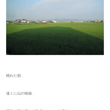
晴れた朝．
遠くに山の稜線．