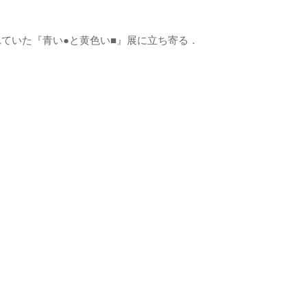
れていた『青い●と黄色い■』展に立ち寄る．