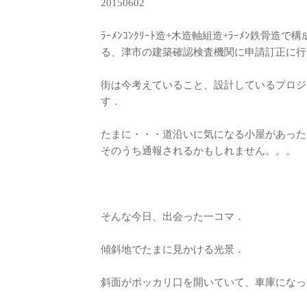
20150602
ﾗｰﾒﾝｺﾝｸﾘｰﾄ造+木造軸組造+ﾗｰﾒﾝ鉄
る、津市の建築確認検査機関に申請訂正に行
街は今考えていること、設計しているプロジ
す．
たまに・・・道沿いに気になる小屋があった
そのうち通報されるかもしれません。。。
そんな今日、出会った一コマ．
傾斜地でたまに見かける光景．
斜面がポッカリ口を開いていて、車庫になっ