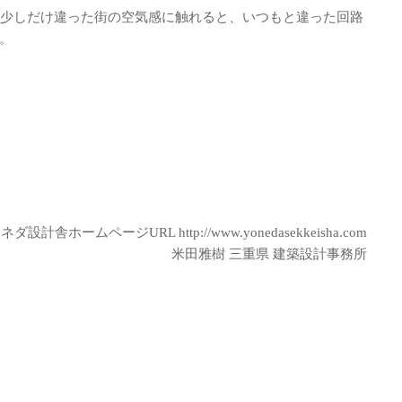
は少しだけ違った街の空気感に触れると、いつもと違った回路
。
ヨネダ設計舎ホームページURL
http://www.yonedasekkeisha.com
米田雅樹 三重県 建築設計事務所