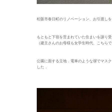
松阪市春日町のリノベーション、お引渡しを
もともと下宿を営まれていた住まいを譲り受
（建主さんのお母様も女学生時代、こちらで
公園に面する立地．電車のような塀でマスク
した．