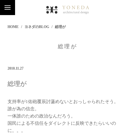
HOME
ヨネダのBLOG
総理が
総理が
2010.11.27
総理が
支持率が1佑砲覆辰討蘯めないとおっしゃられたそう。
誰が為の信念。
一体誰のための政治なんだろう。
国民による不信任をダイレクトに反映できたらいいの
に。。。