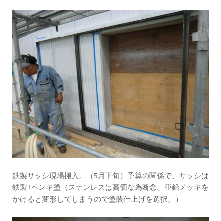
鉄製サッシ現場搬入。（5月下旬）予算の関係で、サッシは
鉄製+ペンキ塗（ステンレスは高価な為断念。亜鉛メッキを
かけると変形してしまうので塗装仕上げを選択。）