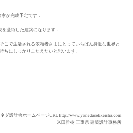
お家が完成予定です．
観を凝縮した建築になります．
そこで生活される依頼者さまにとっていちばん身近な世界と
気持ちにしっかりこたえたいと思います。
ヨネダ設計舎ホームページURL
http://www.yonedasekkeisha.com
米田雅樹 三重県 建築設計事務所