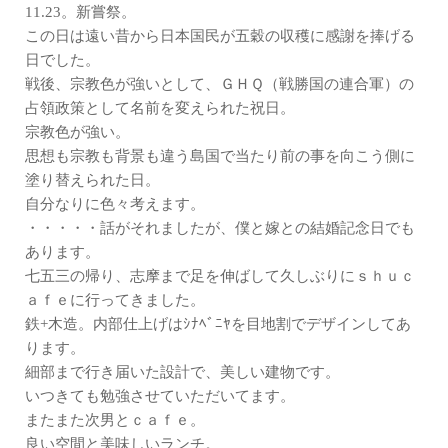
11.23。新嘗祭。
この日は遠い昔から日本国民が五穀の収穫に感謝を捧げる
日でした。
戦後、宗教色が強いとして、ＧＨＱ（戦勝国の連合軍）の
占領政策として名前を変えられた祝日。
宗教色が強い。
思想も宗教も背景も違う島国で当たり前の事を向こう側に
塗り替えられた日。
自分なりに色々考えます。
・・・・・話がそれましたが、僕と嫁との結婚記念日でも
あります。
七五三の帰り、志摩まで足を伸ばして久しぶりにｓｈｕｃ
ａｆｅに行ってきました。
鉄+木造。内部仕上げはｼﾅﾍﾞﾆﾔを目地割でデザインしてあ
ります。
細部まで行き届いた設計で、美しい建物です。
いつきても勉強させていただいてます。
またまた次男とｃａｆｅ。
良い空間と美味しいランチ。