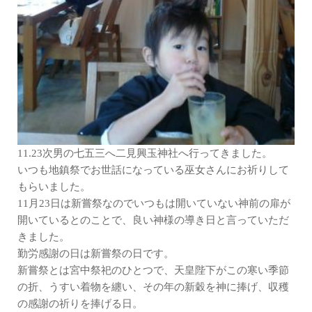
11.23次男の七五三へ二見興玉神社へ行ってきました。
いつも地鎮祭でお世話になっている巫女さんにお祈りして
もらいました。
11月23日は新嘗祭なのでいつもは開いていない神前の扉が
開いているとのことで、良い神様の導き日と言っていただ
きました。
勤労感謝の日は新嘗祭の日です。
新嘗祭とは宮中祭祀のひとつで、天皇陛下がこの寒い季節
の折、うすい着物を纏い、その年の新穀を神に捧げ、収穫
の感謝の祈りを捧げる日。