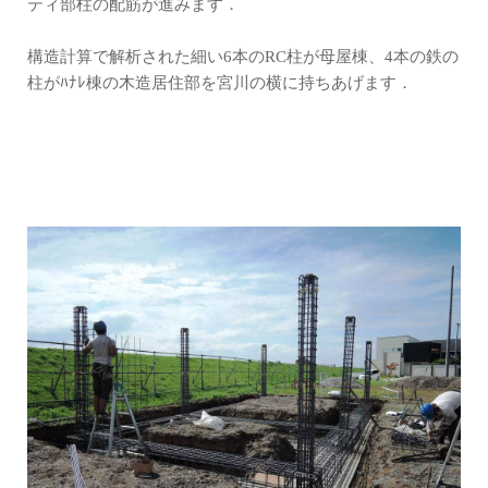
ティ部柱の配筋が進みます．
構造計算で解析された細い6本のRC柱が母屋棟、4本の鉄の
柱がﾊﾅﾚ棟の木造居住部を宮川の横に持ちあげます．