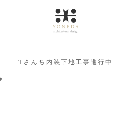
Tさんち内装下地工事進行中
中